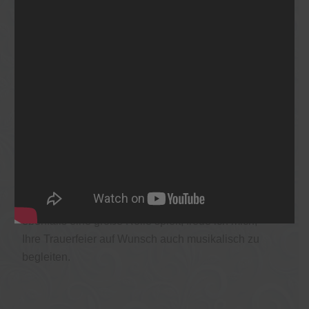
Der gemeinsame letzte Weg als
WÜRDEVOLLER ABSCHIED
Meine Berufung ist es, den letzten Weg eines
geliebten Menschen so würdevoll und individuell
wie möglich zu gestalten. Es ist mir besonders
wichtig, dass die Verabschiedung den Verstorbenen
gerecht wird und den Hinterbliebenen Raum gibt, in
persönlicher und respektvoller Atmosphäre
Abschied zu nehmen – ganz unabhängig von
religiösen Vorgaben. Da Musik in meinem Leben
ebenfalls eine große Rolle spielt, freue ich mich,
Ihre Trauerfeier auf Wunsch auch musikalisch zu
begleiten.