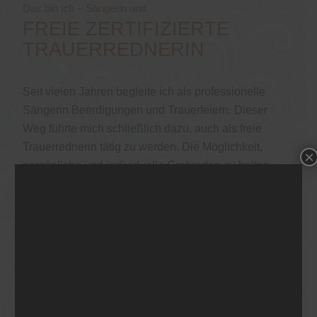
Das bin ich – Sängerin und
FREIE ZERTIFIZIERTE
TRAUERREDNERIN
Seit vielen Jahren begleite ich als professionelle
Sängerin Beerdigungen und Trauerfeiern. Dieser
Weg führte mich schließlich dazu, auch als freie
Trauerrednerin tätig zu werden. Die Möglichkeit,
×
persönliche und individuelle Grabreden zu halten,
die frei von religiösen oder gesellschaftlichen
Zwängen sind, erfüllt mich zutiefst. Um Ihnen als
meinen Kunden eine bestmögliche Begleitung
bieten zu können, habe ich eine Weiterbildung als
freie Trauerrednerin mit Zertifikat absolviert und
bilde mich in diesem Bereich regelmäßig weiter.